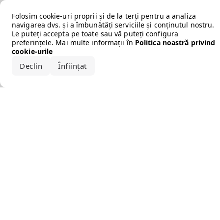
Error loading the brand
Folosim cookie-uri proprii și de la terți pentru a analiza
navigarea dvs. și a îmbunătăți serviciile și conținutul nostru.
Le puteți accepta pe toate sau vă puteți configura
preferințele. Mai multe informații în
Politica noastră privind
cookie-urile
Declin
Înființat
Acceptă tot