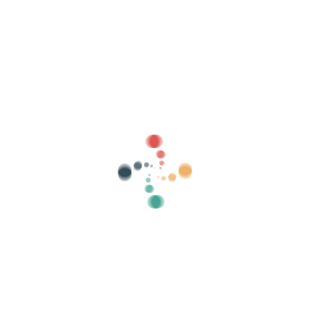
emails no deseados.
Vende tus entradas online con Vivetix
Gestiona cobros, listas de invitados, controla
el acceso con QR mediante app
Sobre nosotros
¿Qué es Vivetix?
¿Cómo funciona?
¿Qué ofrecemos?
Precio
Alternativa para vender entradas
Beneficios del kit digital
Organiza tu evento
¿Cómo organizar un evento por internet?
Ventajas de organizar tu evento online
¿Cómo promocionar tu evento online?
Vender entradas para un evento benéfico
Organizar y promocionar conciertos de música