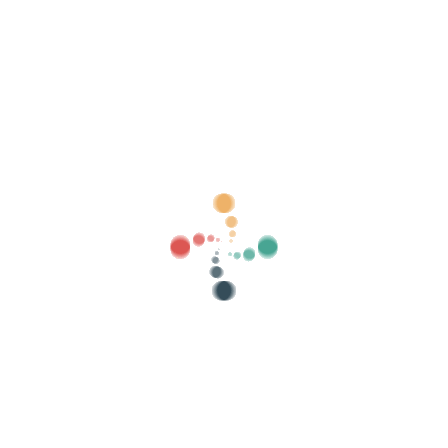
Căutare
Vinde-ți biletele online cu Vivetix
Gestionați colecțiile, listele de invitați,
controlați accesul cu QR prin aplicație
Despre noi
Ce este Vivetix?
Cum functioneazã?
Ceea ce oferim?
Preț
Alternativă la vânzarea biletelor
Beneficiile kit-ului digital
Organizează-ți evenimentul
Cum se organizează un eveniment online?
Avantajele organizării evenimentului dvs. online
Cum să-ți promovezi evenimentul online?
Vindeți bilete la un eveniment caritabil