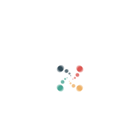
Arama
Biletlerinizi Vivetix ile çevrimiçi satın
Koleksiyonları, konuk listelerini yönetin,
uygulama üzerinden QR ile erişimi kontrol edin
Hakkımızda
Vivetix nedir?
O nasıl çalışır?
Teklifimiz?
Fiyat
Bilet satmanın alternatifi
Dijital kitin faydaları
Etkinliğinizi düzenleyin
Çevrimiçi bir etkinlik nasıl organize edilir?
Etkinliğinizi çevrimiçi düzenlemenin avantajları
Etkinliğinizi çevrimiçi ortamda nasıl tanıtabilirsiniz?
Bir yardım etkinliğine bilet satmak