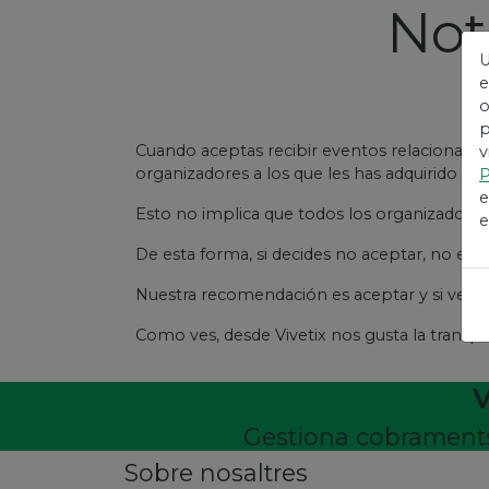
Not
U
r
e
o
p
Cuando aceptas recibir eventos relacionados 
v
organizadores a los que les has adquirido l
P
e
Esto no implica que todos los organizadores d
e
De esta forma, si decides no aceptar, no es
Nuestra recomendación es aceptar y si ves q
Como ves, desde Vivetix nos gusta la transp
V
Gestiona cobraments,
Sobre nosaltres