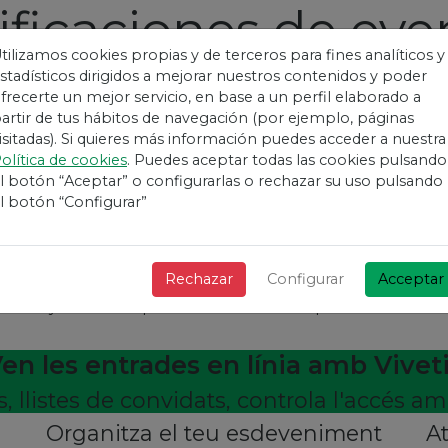
ificaciones de eve
tilizamos cookies propias y de terceros para fines analíticos y
elacionados
Vivet
stadísticos dirigidos a mejorar nuestros contenidos y poder
frecerte un mejor servicio, en base a un perfil elaborado a
artir de tus hábitos de navegación (por ejemplo, páginas
con las entradas adquiridas de los organizadores o Vivetix lo 
isitadas). Si quieres más información puedes acceder a nuestra
a entrada como Vivetix pueden mandarte eventos relacionados 
olítica de cookies
. Puedes aceptar todas las cookies pulsando
l botón “Aceptar” o configurarlas o rechazar su uso pulsando
e eventos de Vivetix tengan tus datos, sino solo aquellos a los
l botón “Configurar”
tarás permitiendo a ninguno mandarte eventos que te puedan i
ue no te interesa, siempre puedes darte de baja facilmente.
Rechazar
Configurar
Acceptar
arencia y las buenas prácticas en materia de protección de da
en les entrades en línia amb Vivet
 llistes de convidats, controla l'accés 
Organitza el teu esdeveniment
At