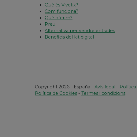
Què és Vivetix?
Com funciona?
Què oferim?
Preu
Alternativa per vendre entrades
Beneficis del kit digital
Copyright 2026 - España -
Avís legal
-
Polític
Política de Cookies
-
Termes i condicions