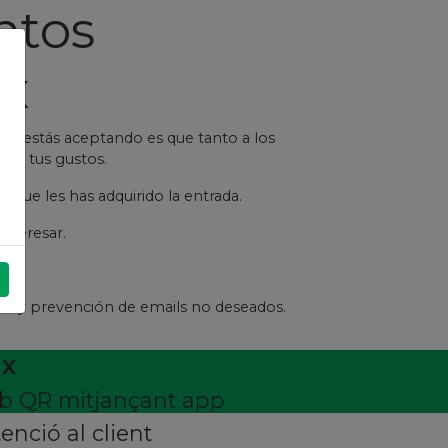
ntos
ix
que estás aceptando es que tanto a los
con tus gustos.
 que les has adquirido la entrada.
nteresar.
tos y prevención de emails no deseados.
ix
amb QR mitjançant app
enció al client